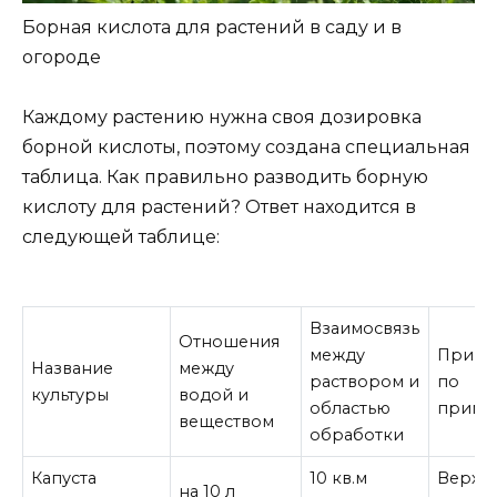
Борная кислота для растений в саду и в
огороде
Каждому растению нужна своя дозировка
борной кислоты, поэтому создана специальная
таблица. Как правильно разводить борную
кислоту для растений? Ответ находится в
следующей таблице:
Взаимосвязь
Отношения
между
Приме
Название
между
раствором и
по
культуры
водой и
областью
приме
веществом
обработки
Капуста
10 кв.м
Верхн
на 10 л