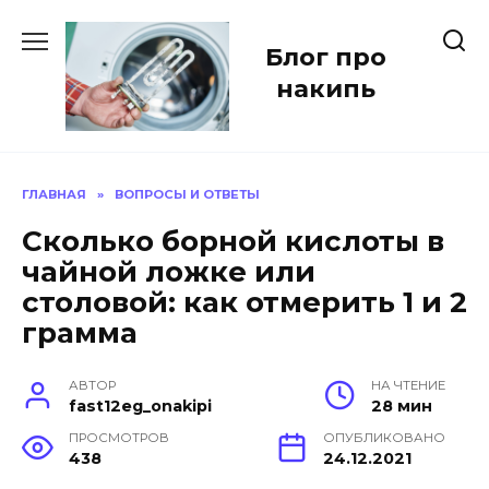
Перейти
к
Блог про
содержанию
накипь
ГЛАВНАЯ
»
ВОПРОСЫ И ОТВЕТЫ
Сколько борной кислоты в
чайной ложке или
столовой: как отмерить 1 и 2
грамма
АВТОР
НА ЧТЕНИЕ
fast12eg_onakipi
28 мин
ПРОСМОТРОВ
ОПУБЛИКОВАНО
438
24.12.2021