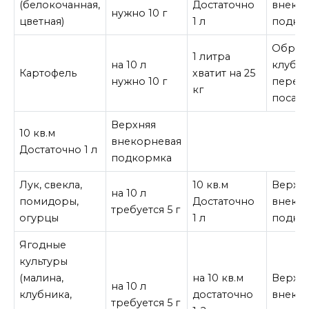
(белокочанная,
Достаточно
внеко
нужно 10 г
цветная)
1 л
подко
Обраб
1 литра
на 10 л
клубн
Картофель
хватит на 25
нужно 10 г
перед
кг
посад
Верхняя
10 кв.м
внекорневая
Достаточно 1 л
подкормка
Лук, свекла,
10 кв.м
Верхн
на 10 л
помидоры,
Достаточно
внеко
требуется 5 г
огурцы
1 л
подко
Ягодные
культуры
(малина,
на 10 кв.м
Верхн
на 10 л
клубника,
достаточно
внеко
требуется 5 г