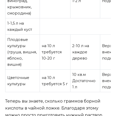
виноград,
1-2 л
подко
крыжовник,
смородина)
1-1,5 л на
каждый куст
Плодовые
культуры
на 10 л
2-10 л на
Верхн
(груша, вишня,
требуется
каждое
внеко
яблоко,
10-20 г
дерево
подко
вишня)
10 кв.м
Верхн
Цветочные
на 10 л
Достаточно
внеко
культуры
требуется 5 г
1 л
подко
Теперь вы знаете, сколько граммов борной
кислоты в чайной ложке. Благодаря этому
можно просто приготовить нужный раствор