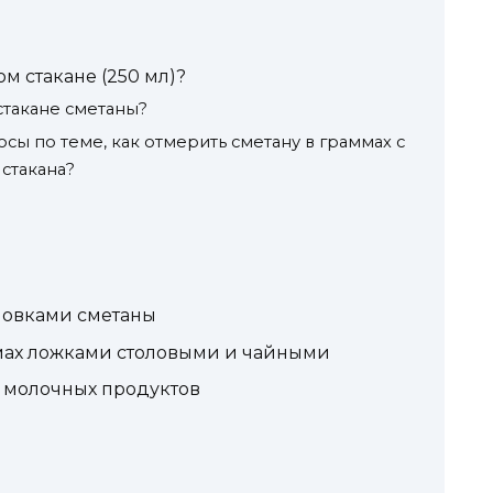
м стакане (250 мл)?
стакане сметаны?
сы по теме, как отмерить сметану в граммах с
стакана?
мовками сметаны
мах ложками столовыми и чайными
и молочных продуктов