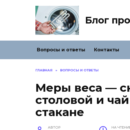
Перейти
к
содержанию
Блог про
Вопросы и ответы
Контакты
ГЛАВНАЯ
»
ВОПРОСЫ И ОТВЕТЫ
Меры веса — с
столовой и ча
стакане
АВТОР
НА ЧТЕНИ