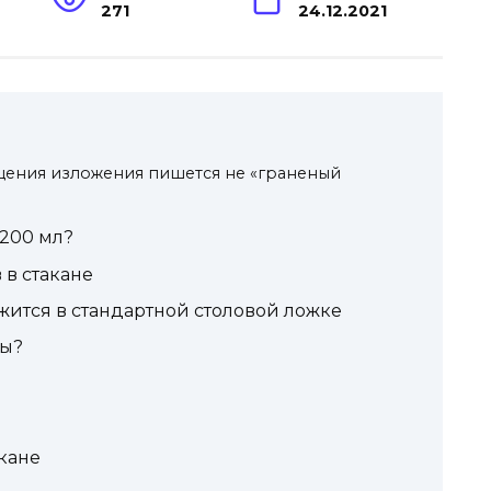
271
24.12.2021
щения изложения пишется не «граненый
 200 мл?
 в стакане
ится в стандартной столовой ложке
ны?
кане